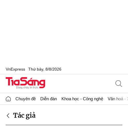
VnExpress
Thứ bảy, 8/8/2026
Chuyên đề
Diễn đàn
Khoa học - Công nghệ
Văn hoá - 
Tác giả