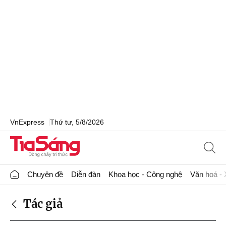
VnExpress
Thứ tư, 5/8/2026
Chuyên đề
Diễn đàn
Khoa học - Công nghệ
Văn hoá - 
Tác giả