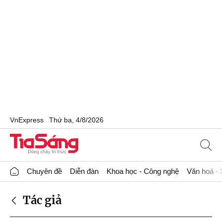
VnExpress
Thứ ba, 4/8/2026
Chuyên đề
Diễn đàn
Khoa học - Công nghệ
Văn hoá - 
Tác giả