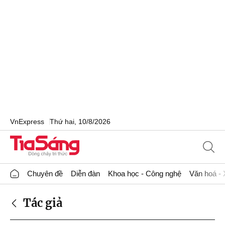
VnExpress
Thứ hai, 10/8/2026
Chuyên đề
Diễn đàn
Khoa học - Công nghệ
Văn hoá - 
Tác giả