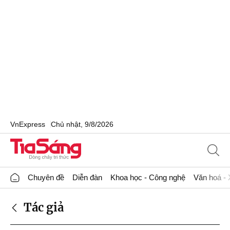
VnExpress
Chủ nhật, 9/8/2026
Chuyên đề
Diễn đàn
Khoa học - Công nghệ
Văn hoá - 
Tác giả