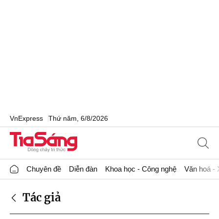
VnExpress
Thứ năm, 6/8/2026
Chuyên đề
Diễn đàn
Khoa học - Công nghệ
Văn hoá - 
Tác giả