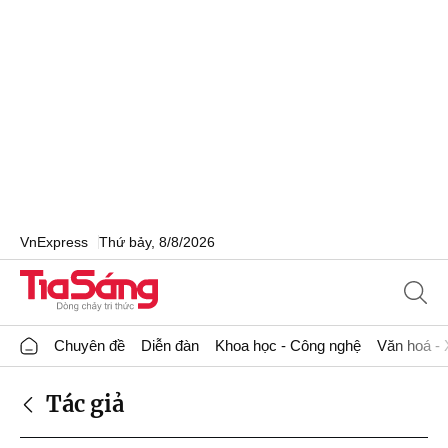
VnExpress
Thứ bảy, 8/8/2026
Chuyên đề
Diễn đàn
Khoa học - Công nghệ
Văn hoá - 
Tác giả