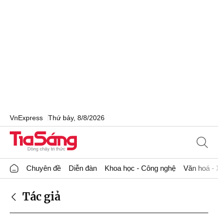
VnExpress
Thứ bảy, 8/8/2026
Chuyên đề
Diễn đàn
Khoa học - Công nghệ
Văn hoá - 
Tác giả