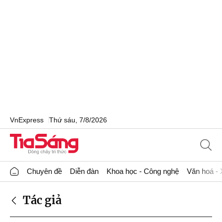
VnExpress
Thứ sáu, 7/8/2026
Chuyên đề
Diễn đàn
Khoa học - Công nghệ
Văn hoá - 
Tác giả