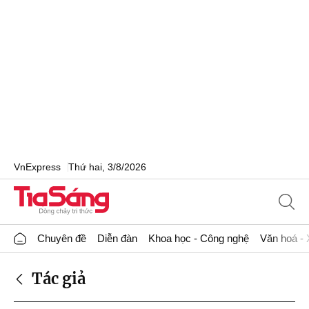
VnExpress
Thứ hai, 3/8/2026
Chuyên đề
Diễn đàn
Khoa học - Công nghệ
Văn hoá - 
Tác giả