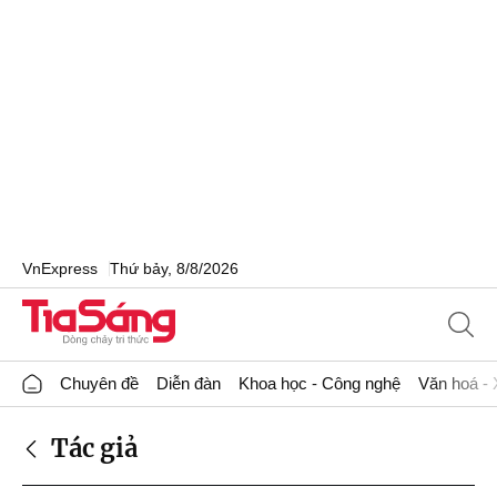
VnExpress
Thứ bảy, 8/8/2026
Chuyên đề
Diễn đàn
Khoa học - Công nghệ
Văn hoá - 
Tác giả