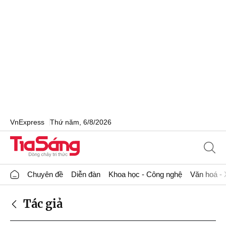
VnExpress
Thứ năm, 6/8/2026
Chuyên đề
Diễn đàn
Khoa học - Công nghệ
Văn hoá - 
Tác giả