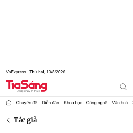
VnExpress
Thứ hai, 10/8/2026
Chuyên đề
Diễn đàn
Khoa học - Công nghệ
Văn hoá - 
Tác giả