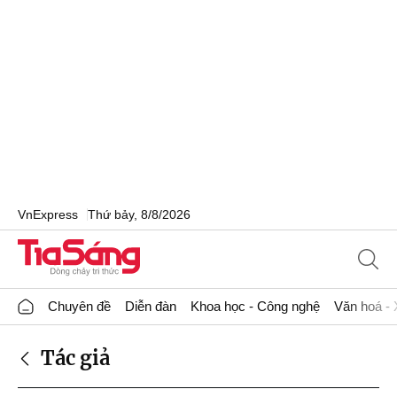
VnExpress
Thứ bảy, 8/8/2026
Chuyên đề
Diễn đàn
Khoa học - Công nghệ
Văn hoá - 
Tác giả