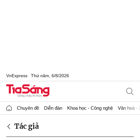
VnExpress
Thứ năm, 6/8/2026
Chuyên đề
Diễn đàn
Khoa học - Công nghệ
Văn hoá - 
Tác giả