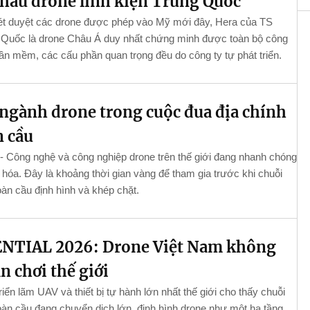
hẩu drone linh kiện Trung Quốc
xét duyệt các drone được phép vào Mỹ mới đây, Hera của TS
 Quốc là drone Châu Á duy nhất chứng minh được toàn bộ công
hần mềm, các cấu phần quan trọng đều do công ty tự phát triển.
 ngành drone trong cuộc đua địa chính
n cầu
 - Công nghệ và công nghiệp drone trên thế giới đang nhanh chóng
rị hóa. Đây là khoảng thời gian vàng để tham gia trước khi chuỗi
àn cầu định hình và khép chặt.
NTIAL 2026: Drone Việt Nam không
n chơi thế giới
Triển lãm UAV và thiết bị tự hành lớn nhất thế giới cho thấy chuỗi
àn cầu đang chuyển dịch lớn, định hình drone như một hạ tầng