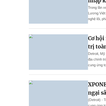
nhập k
Trong lần 
Lương Việt
nghệ lõi, p
Cơ hội
trị toà
Detroit, Mỹ
địa chính t
cung ứng to
XPONE
ngại sâ
(Detroit) - 
cung ứng to