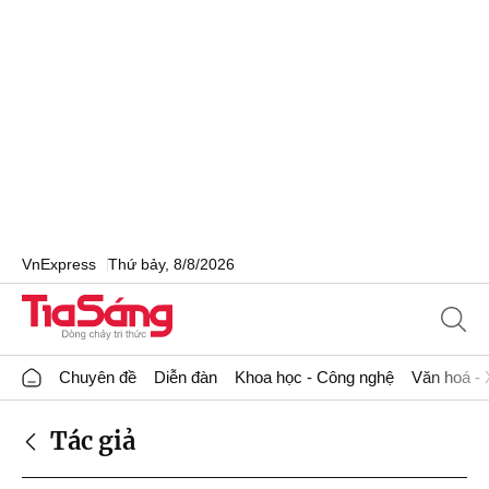
VnExpress
Thứ bảy, 8/8/2026
Chuyên đề
Diễn đàn
Khoa học - Công nghệ
Văn hoá - 
Tác giả