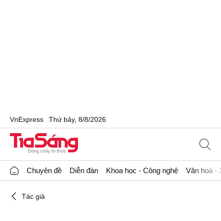
VnExpress
Thứ bảy, 8/8/2026
Chuyên đề
Diễn đàn
Khoa học - Công nghệ
Văn hoá - 
Tác giả