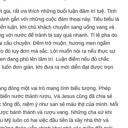
ết gia, rất ưa thích những buổi luận đàm trí tuệ. Tinh
thành gắn với những cuộc đàm thoại này. Tiêu biểu là
yến luận, khi chủ khách chuyển sang uống vang và
 với nước để tránh bị say quá nhanh. Tỉ lệ pha do
 dài câu chuyện. Đêm trở muộn, hương men ngấm
o đó tuy đơn mà sắc. Lời muốn nói ra nếu thực sự
n đang phủ lên tâm trí. Luận điểm nếu đủ chắc
ì luôn đơn giản, khi đưa ra mới diễn đạt được trọn
ang đóng một vai trò mang tính biểu tượng. Phép
 biến nước thành rượu. Và Jesus cũng đã chia sẻ
 tông đồ, niệm ý như san sẻ máu thịt của mình. Mỗi
được bánh thánh và rượu vang. Những cha xứ khi
 Mỹ luôn có hai việc đầu tiên là xây nhà thờ và