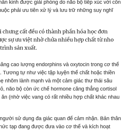
thần kinh được giải phóng do não bộ tiếp xúc với cồn
buộc phải ưu tiên xử lý và lưu trữ những suy nghĩ
i chưng cất đều có thành phần hóa học đơn
ược sự ưu việt nhờ chứa nhiều hợp chất từ nho
trình sản xuất.
âng cao lượng endorphins và oxytocin trong cơ thể
. Tương tự như việc tập luyện thể chất hoặc thiền
hẹ nhõm lành mạnh và một cảm giác thư thái sâu
đỏ, não bộ còn ức chế hormone căng thẳng cortisol
ăn (nhờ việc vang có rất nhiều hợp chất khác nhau
 người sử dụng đa giác quan để cảm nhận. Bản thân
phức tạp đang được đưa vào cơ thể và kích hoạt