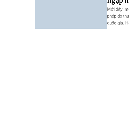
ngập 
Mới đây, m
phép đo thự
quốc gia. H