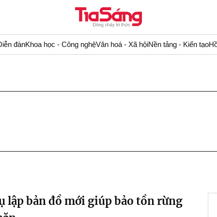
Diễn đàn
Khoa học - Công nghệ
Văn hoá - Xã hội
Nền tảng - Kiến tạo
Hồ
ụ lập bản đồ mới giúp bảo tồn rừng