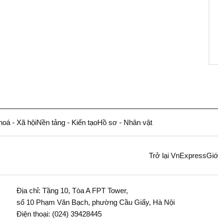
hoá - Xã hội
Nền tảng - Kiến tạo
Hồ sơ - Nhân vật
Trở lại VnExpress
Giớ
Địa chỉ: Tầng 10, Tòa A FPT Tower,
số 10 Phạm Văn Bạch, phường Cầu Giấy, Hà Nội
Điện thoại:
(024) 39428445