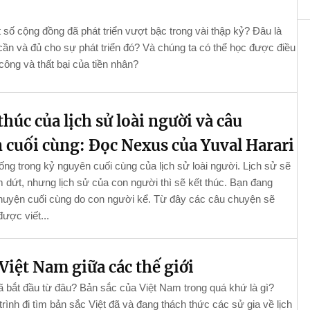
 số cộng đồng đã phát triển vượt bậc trong vài thập kỷ? Đâu là
cần và đủ cho sự phát triển đó? Và chúng ta có thể học được điều
 công và thất bại của tiền nhân?
thúc của lịch sử loài người và câu
 cuối cùng: Đọc Nexus của Yuval Harari
ng trong kỷ nguyên cuối cùng của lịch sử loài người. Lịch sử sẽ
dứt, nhưng lịch sử của con người thì sẽ kết thúc. Bạn đang
huyện cuối cùng do con người kể. Từ đây các câu chuyện sẽ
ược viết...
Việt Nam giữa các thế giới
 bắt đầu từ đâu? Bản sắc của Việt Nam trong quá khứ là gì?
rình đi tìm bản sắc Việt đã và đang thách thức các sử gia về lịch