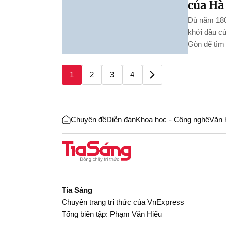
của Hà
Dù năm 1805
khởi đầu củ
Gòn để tìm 
1
2
3
4
Chuyên đề
Diễn đàn
Khoa học - Công nghệ
Văn 
Tia Sáng
Chuyên trang tri thức của VnExpress
Tổng biên tập: Phạm Văn Hiếu