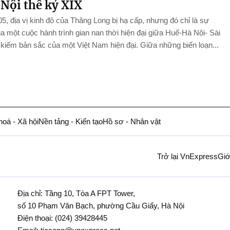
 Nội thế kỷ XIX
, địa vị kinh đô của Thăng Long bị hạ cấp, nhưng đó chỉ là sự
a một cuộc hành trình gian nan thời hiện đại giữa Huế-Hà Nội- Sài
kiếm bản sắc của một Việt Nam hiện đại. Giữa những biến loạn...
hoá - Xã hội
Nền tảng - Kiến tạo
Hồ sơ - Nhân vật
Trở lại VnExpress
Giớ
Địa chỉ: Tầng 10, Tòa A FPT Tower,
số 10 Phạm Văn Bạch, phường Cầu Giấy, Hà Nội
Điện thoại:
(024) 39428445