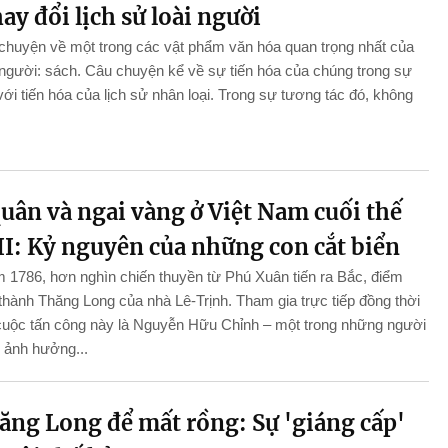
ay đổi lịch sử loài người
chuyện về một trong các vật phẩm văn hóa quan trọng nhất của
i người: sách. Câu chuyện kể về sự tiến hóa của chúng trong sự
ới tiến hóa của lịch sử nhân loại. Trong sự tương tác đó, không
uân và ngai vàng ở Việt Nam cuối thế
II: Kỷ nguyên của những con cắt biển
 1786, hơn nghìn chiến thuyền từ Phú Xuân tiến ra Bắc, điểm
 thành Thăng Long của nhà Lê-Trịnh. Tham gia trực tiếp đồng thời
’ cuộc tấn công này là Nguyễn Hữu Chỉnh – một trong những người
 ảnh hưởng...
ăng Long để mất rồng: Sự 'giáng cấp'