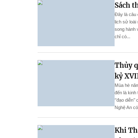
Sách th
Đây là câu 
lịch sử loà
song hành v
chỉ có...
Thủy q
kỷ XVI
Mùa hè năm
đến là kinh
‘’đạo diễn’
Nghệ An có
Khi Th