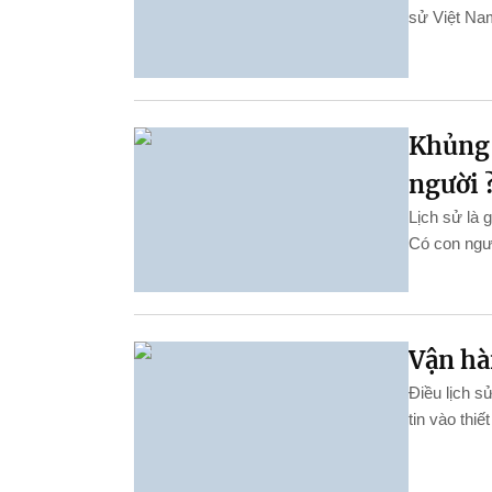
sử Việt Na
Khủng h
người 
Lịch sử là 
Có con ngườ
Vận hàn
Điều lịch s
tin vào thi