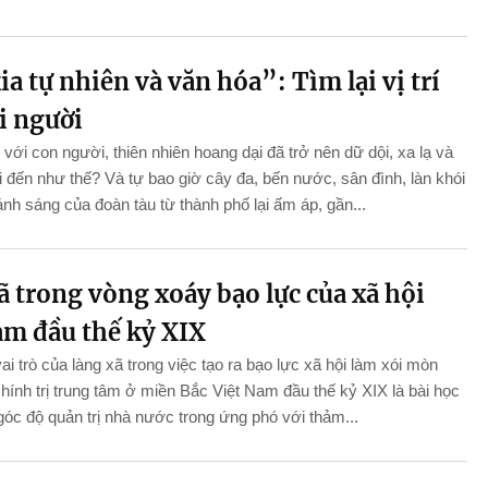
a tự nhiên và văn hóa”: Tìm lại vị trí
i người
 với con người, thiên nhiên hoang dại đã trở nên dữ dội, xa lạ và
i đến như thế? Và tự bao giờ cây đa, bến nước, sân đình, làn khói
ánh sáng của đoàn tàu từ thành phố lại ấm áp, gần...
ã trong vòng xoáy bạo lực của xã hội
am đầu thế kỷ XIX
ai trò của làng xã trong việc tạo ra bạo lực xã hội làm xói mòn
hính trị trung tâm ở miền Bắc Việt Nam đầu thế kỷ XIX là bài học
góc độ quản trị nhà nước trong ứng phó với thảm...