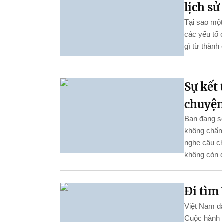
lịch sử
Tại sao một
các yếu tố 
gì từ thành
Sự kết 
chuyện
Bạn đang số
không chấm 
nghe câu c
không còn đ
Đi tìm 
Việt Nam đã
Cuộc hành t