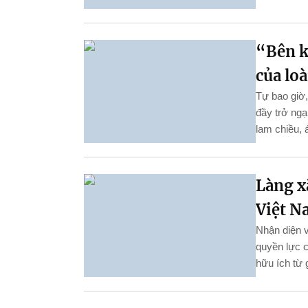
“Bên ki
của loà
Tự bao giờ,
đầy trở ngạ
lam chiều, 
Làng x
Việt N
Nhận diện v
quyền lực c
hữu ích từ 