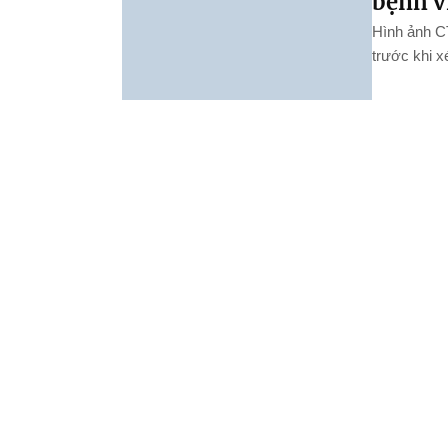
bệnh v
Hình ảnh CT
trước khi 