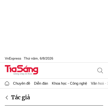
VnExpress
Thứ năm, 6/8/2026
Chuyên đề
Diễn đàn
Khoa học - Công nghệ
Văn hoá - 
Tác giả