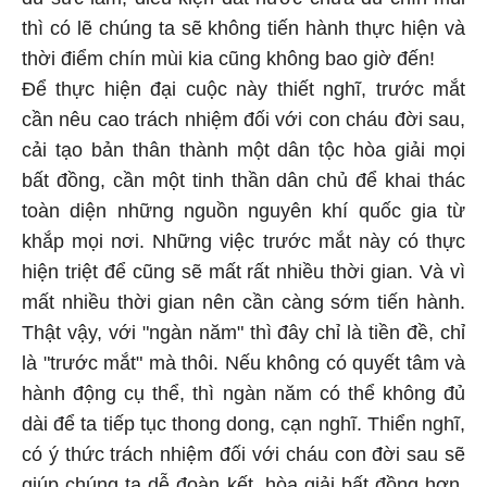
thì có lẽ chúng ta sẽ không tiến hành thực hiện và
thời điểm chín mùi kia cũng không bao giờ đến!
Để thực hiện đại cuộc này thiết nghĩ, trước mắt
cần nêu cao trách nhiệm đối với con cháu đời sau,
cải tạo bản thân thành một dân tộc hòa giải mọi
bất đồng, cần một tinh thần dân chủ để khai thác
toàn diện những nguồn nguyên khí quốc gia từ
khắp mọi nơi. Những việc trước mắt này có thực
hiện triệt để cũng sẽ mất rất nhiều thời gian. Và vì
mất nhiều thời gian nên cần càng sớm tiến hành.
Thật vậy, với "ngàn năm" thì đây chỉ là tiền đề, chỉ
là "trước mắt" mà thôi. Nếu không có quyết tâm và
hành động cụ thể, thì ngàn năm có thể không đủ
dài để ta tiếp tục thong dong, cạn nghĩ. Thiển nghĩ,
có ý thức trách nhiệm đối với cháu con đời sau sẽ
giúp chúng ta dễ đoàn kết, hòa giải bất đồng hơn.