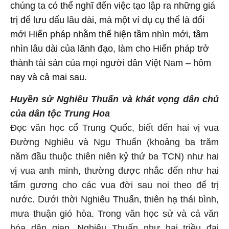
chúng ta có thể nghĩ đến việc tạo lập ra những giá
trị để lưu dấu lâu dài, mà một ví dụ cụ thể là đổi
mới Hiến pháp nhằm thể hiện tầm nhìn mới, tầm
nhìn lâu dài của lãnh đạo, làm cho Hiến pháp trở
thành tài sản của mọi người dân Việt Nam – hôm
nay và cả mai sau.
Huyền sử Nghiêu Thuấn và khát vọng dân chủ
của dân tộc Trung Hoa
Đọc văn học cổ Trung Quốc, biết đến hai vị vua
Đường Nghiêu và Ngu Thuấn (khoảng ba trăm
năm đầu thuộc thiên niên kỷ thứ ba TCN) như hai
vị vua anh minh, thường được nhắc đến như hai
tấm gương cho các vua đời sau noi theo để trị
nước. Dưới thời Nghiêu Thuấn, thiên hạ thái bình,
mưa thuận gió hòa. Trong văn học sử và cả văn
hóa dân gian, Nghiêu Thuấn như hai triều đại