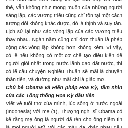
thế, vẫn không như mong muốn của những người
sáng lập, các vương triều cũng chỉ tồn tại một cách
tương đối không khác được, đó là thịnh và suy tàn.
Lịch sử lại như các vòng lặp của các vương triều
thay nhau. Ngàn năm cũng chỉ đơn thuần là phép
cộng các vòng lặp không hơn không kém. Vì vậy,
có lẽ nếu không có một cơ chế tạo điều kiện để
người giỏi nhất trong nước lãnh đạo đất nước, thì
có lẽ câu chuyện Nghiêu Thuấn sẽ mãi là chuyện
thần tiên, và dường như mãi chỉ là giấc mơ.
Chú bé Obama và Hiến pháp Hoa Kỳ, tầm nhìn
của các Tổng thống Hoa Kỳ đầu tiên
Viết về tuổi thơ của mình, lúc sống ở nước ngoài
(Indonesia) với mẹ (1), Thượng nghị sĩ Obama có
kể rằng mẹ ông là người đã rèn cho ông niềm tin
là mọi người Mỹ, với các màu da khác nhau đều