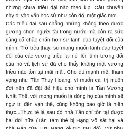
nhưng chưa triều đại nào theo kịp. Câu chuyện
này đi vào văn học sử như còn đó, một giấc mơ.
Các triều đại sau chẳng những không theo được
gương chọn người tài trong nước mà còn ra sức
củng cố chắc chắn hơn sự lãnh đạo tuyệt đối của
mình. Trớ trêu thay, sự mong muốn lãnh đạo tuyệt
đối của các vương triều lại nói lên tính tương đối
của nó và lịch sử đã cho thấy không một vương
triều nào tồn tại mãi mãi. Cho dù mạnh mẽ, tham
vọng như Tần Thủy Hoàng, vì muốn cai trị muôn
đời nên đã đặt đế hiệu cho mình là Tần Vương
Nhất Thế, với mong muốn là dòng họ của mình sẽ
ngự trị đến vạn thế, cũng không bao giờ là hiện
thực...Thực tế là sau đó nhà Tần chỉ tồn tại được
hai đời nữa (Tần Tam thế bị Hạng Võ sát hại và
nhà Hán của Lưu Bang kế tục sau đó). Cứ như