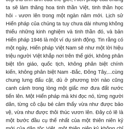
ta sẽ làm thăng hoa tinh thần Việt, tinh thần học
hỏi - vươn lên trong một ngàn năm mới. Lịch sử
Hiến pháp của chúng ta tuy chưa dài nhưng không
thiếu những kinh nghiệm và tinh thần đó, và bản
Hiến pháp 1946 là một ví dụ sinh động. Tin rằng có
một ngày, Hiến pháp Việt Nam sẽ như một lời hiệu
triệu người Việt khắp nơi trên thế giới, không phân
biệt tôn giáo, quốc tịch, không phân biệt chính
kiến, không phân biệt Nam -Bắc, Đông Tây,...cùng
chung lưng đấu cật, dù ở phương trời nào cũng
canh cánh trong lòng một giấc mơ đưa đất nước
tiến lên. Một Hiến pháp mà khi đọc nó, từng người
dân, từng cô cậu bé cảm thấy vừa như được bảo
vệ, vừa như được thôi thúc vươn lên. Đây có lẽ là
một bước đầu cụ thể nhất của một thiên niên kỷ
mới của dân tộc Việt, một thiên niên kỷ không chỉ