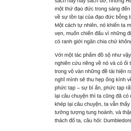
sách hay hay sách dở, nhưng
Ha
một thứ đạo đức trong sáng đến
về sự tồn tại của đạo đức bỗng t
Một cách tự nhiên, nó khiến ta 
vẹn, muốn chiến đấu vì những điều
có ranh giới ngăn chia chứ khô
Với một tác phẩm đồ sộ như vậy,
nghiên cứu riêng về nó và có ối
trong vô vàn những đề tài hiện r
nghĩ mình sẽ thu hẹp ống kính v
phức tạp – sự bí ẩn, phức tạp r
lại câu chuyện thì ta cũng đã có
khép lại câu chuyện, ta vẫn thấ
tưởng tượng tung hoành, và thậ
thách đố ta, câu hỏi: Dumbledore