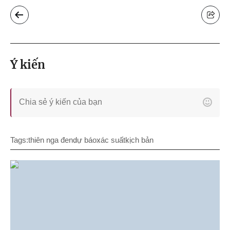
Ý kiến
Tags:
thiên nga đen
dự báo
xác suất
kịch bản