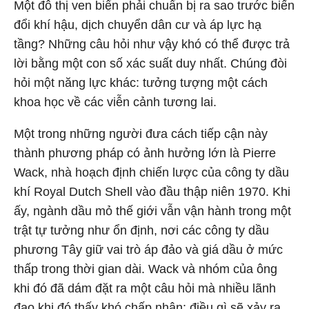
Một đô thị ven biển phải chuẩn bị ra sao trước biến
đổi khí hậu, dịch chuyển dân cư và áp lực hạ
tầng? Những câu hỏi như vậy khó có thể được trả
lời bằng một con số xác suất duy nhất. Chúng đòi
hỏi một năng lực khác: tưởng tượng một cách
khoa học về các viễn cảnh tương lai.
Một trong những người đưa cách tiếp cận này
thành phương pháp có ảnh hưởng lớn là Pierre
Wack, nhà hoạch định chiến lược của công ty dầu
khí Royal Dutch Shell vào đầu thập niên 1970. Khi
ấy, ngành dầu mỏ thế giới vẫn vận hành trong một
trật tự tưởng như ổn định, nơi các công ty dầu
phương Tây giữ vai trò áp đảo và giá dầu ở mức
thấp trong thời gian dài. Wack và nhóm của ông
khi đó đã dám đặt ra một câu hỏi mà nhiều lãnh
đạo khi đó thấy khó chấp nhận: điều gì sẽ xảy ra