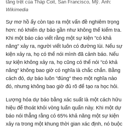
tầng trệt của Tháp Coit, San Francisco, Mỹ. Ảnh:
Wikimedia
Sự mơ hồ ấy còn tạo ra một vấn đề nghiêm trọng
hơn: nó khiến dự báo gần như không thể kiểm tra.
Khi một báo cáo viết rằng một sự kiện "có khả
năng" xảy ra, người viết luôn có đường lùi. Nếu sự
kiện xảy ra, họ có thể nói mình đã cảnh báo. Nếu
sự kiện không xảy ra, họ cũng có thể nói "có khả
năng" không bao giờ có nghĩa là chắc chắn. Bằng
cách đó, dự báo luôn "đúng" theo một nghĩa nào
đó, nhưng không bao giờ đủ rõ để tạo ra học hỏi.
Lượng hóa dự báo bằng xác suất là một cách hữu
hiệu để thoát khỏi vòng luẩn quẩn này. Khi một dự
báo nói thẳng rằng có 65% khả năng một sự kiện
xảy ra trong một khung thời gian xác định, nó buộc