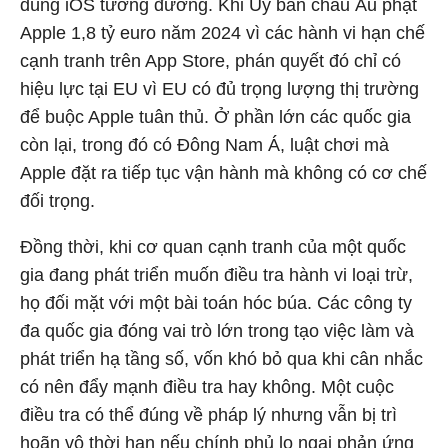
dùng iOS tương đương. Khi Ủy ban châu Âu phạt
Apple 1,8 tỷ euro năm 2024 vì các hành vi hạn chế
cạnh tranh trên App Store, phán quyết đó chỉ có
hiệu lực tại EU vì EU có đủ trọng lượng thị trường
để buộc Apple tuân thủ. Ở phần lớn các quốc gia
còn lại, trong đó có Đông Nam Á, luật chơi mà
Apple đặt ra tiếp tục vận hành mà không có cơ chế
đối trọng.
Đồng thời, khi cơ quan cạnh tranh của một quốc
gia đang phát triển muốn điều tra hành vi loại trừ,
họ đối mặt với một bài toán hóc búa. Các công ty
đa quốc gia đóng vai trò lớn trong tạo việc làm và
phát triển hạ tầng số, vốn khó bỏ qua khi cân nhắc
có nên đẩy mạnh điều tra hay không. Một cuộc
điều tra có thể đúng về pháp lý nhưng vẫn bị trì
hoãn vô thời hạn nếu chính phủ lo ngại phản ứng