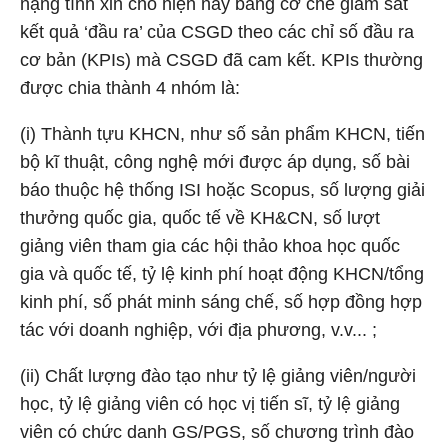
nặng tính xin cho hiện nay bằng cơ chế giám sát
kết quả ‘đầu ra’ của CSGD theo các chỉ số đầu ra
cơ bản (KPIs) mà CSGD đã cam kết. KPIs thường
được chia thành 4 nhóm là:
(i) Thành tựu KHCN, như số sản phẩm KHCN, tiến
bộ kĩ thuật, công nghệ mới được áp dụng, số bài
báo thuộc hệ thống ISI hoặc Scopus, số lượng giải
thưởng quốc gia, quốc tế về KH&CN, số lượt
giảng viên tham gia các hội thảo khoa học quốc
gia và quốc tế, tỷ lệ kinh phí hoạt động KHCN/tổng
kinh phí, số phát minh sáng chế, số hợp đồng hợp
tác với doanh nghiệp, với địa phương, v.v... ;
(ii) Chất lượng đào tạo như tỷ lệ giảng viên/người
học, tỷ lệ giảng viên có học vị tiến sĩ, tỷ lệ giảng
viên có chức danh GS/PGS, số chương trình đào