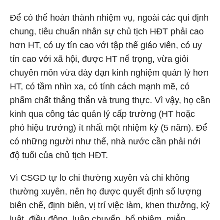
Để có thể hoàn thành nhiệm vụ, ngoài các qui định
chung, tiêu chuẩn nhân sự chủ tịch HĐT phải cao
hơn HT, có uy tín cao với tập thể giáo viên, có uy
tín cao với xã hội, được HT nể trọng, vừa giỏi
chuyên môn vừa dày dạn kinh nghiệm quản lý hơn
HT, có tầm nhìn xa, có tính cách mạnh mẽ, có
phẩm chất thẳng thắn và trung thực. Vì vậy, họ cần
kinh qua công tác quản lý cấp trường (HT hoặc
phó hiệu trưởng) ít nhất một nhiệm kỳ (5 năm). Để
có những người như thế, nhà nước cần phải nới
độ tuổi của chủ tịch HĐT.
Vì CSGD tự lo chi thường xuyên và chi không
thường xuyên, nên họ được quyết định số lượng
biên chế, định biên, vị trí việc làm, khen thưởng, kỷ
luật, điều động, luân chuyển, bổ nhiệm, miễn