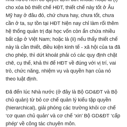
cho xóa bỏ thiết chế HĐT, thiết chế này tốt ở Âu
Mỹ hay ở đâu đó, chứ chưa hay, chưa tốt, chưa
cần ở ta, sự tồn tại HĐT hiện nay chỉ làm rối thêm
hệ thống quản trị đại học vốn còn ẩn chứa nhiều
bất cập ở Việt Nam; hoặc là (ii) nếu thấy thiết chế
này là cần thiết, điều kiện kinh tế - xã hội của ta đã
cho phép, thì dứt khoát phải có các quy định chặt
chẽ, cụ thể, khả thi để HĐT về đúng với vị trí, vai
trò, chức năng, nhiệm vụ và quyền hạn của nó
theo luật định.
Đã đến lúc Nhà nước (ở đây là Bộ GD&ĐT và Bộ
chủ quản) từ bỏ cơ chế quản lý kiểu tập quyền
(hierarchical), giải phóng các trường khỏi cơ chế
‘cơ quan chủ quản’ và cơ chế ‘xin’ Bộ GD&ĐT ‘cấp
phép’ về công tác chuyên môn.