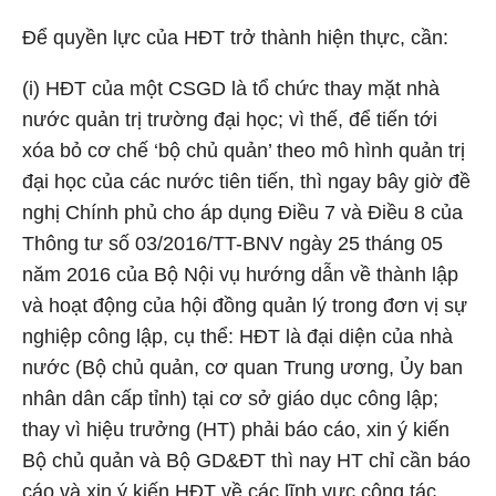
Để quyền lực của HĐT trở thành hiện thực, cần:
(i) HĐT của một CSGD là tổ chức thay mặt nhà
nước quản trị trường đại học; vì thế, để tiến tới
xóa bỏ cơ chế ‘bộ chủ quản’ theo mô hình quản trị
đại học của các nước tiên tiến, thì ngay bây giờ đề
nghị Chính phủ cho áp dụng Điều 7 và Điều 8 của
Thông tư số 03/2016/TT-BNV ngày 25 tháng 05
năm 2016 của Bộ Nội vụ hướng dẫn về thành lập
và hoạt động của hội đồng quản lý trong đơn vị sự
nghiệp công lập, cụ thể: HĐT là đại diện của nhà
nước (Bộ chủ quản, cơ quan Trung ương, Ủy ban
nhân dân cấp tỉnh) tại cơ sở giáo dục công lập;
thay vì hiệu trưởng (HT) phải báo cáo, xin ý kiến
Bộ chủ quản và Bộ GD&ĐT thì nay HT chỉ cần báo
cáo và xin ý kiến HĐT về các lĩnh vực công tác