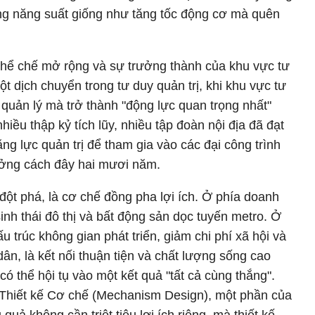
âng năng suất giống như tăng tốc động cơ mà quên
thể chế mở rộng và sự trưởng thành của khu vực tư
 dịch chuyển trong tư duy quản trị, khi khu vực tư
 quản lý mà trở thành "động lực quan trọng nhất"
hiều thập kỷ tích lũy, nhiều tập đoàn nội địa đã đạt
g lực quản trị để tham gia vào các đại công trình
ưởng cách đây hai mươi năm.
 đột phá, là cơ chế đồng pha lợi ích. Ở phía doanh
sinh thái đô thị và bất động sản dọc tuyến metro. Ở
u trúc không gian phát triển, giảm chi phí xã hội và
dân, là kết nối thuận tiện và chất lượng sống cao
ó thể hội tụ vào một kết quả "tất cả cùng thắng".
t Thiết kế Cơ chế (Mechanism Design), một phần của
quả không cần triệt tiêu lợi ích riêng, mà thiết kế