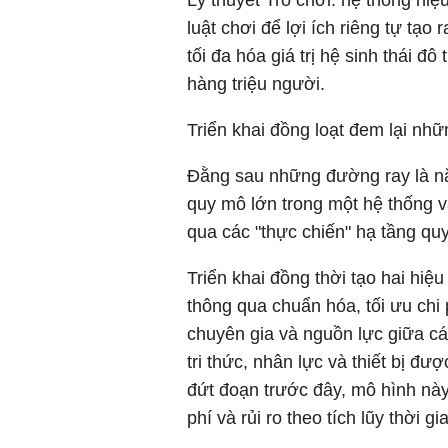
luật chơi để lợi ích riêng tự tạo
tối đa hóa giá trị hệ sinh thái đô
hàng triệu người.
Triển khai đồng loạt đem lại nh
Đằng sau những đường ray là năn
quy mô lớn trong một hệ thống v
qua các "thực chiến" hạ tầng qu
Triển khai đồng thời tạo hai hiệ
thông qua chuẩn hóa, tối ưu chi
chuyên gia và nguồn lực giữa cá
tri thức, nhân lực và thiết bị đư
đứt đoạn trước đây, mô hình này 
phí và rủi ro theo tích lũy thời gi