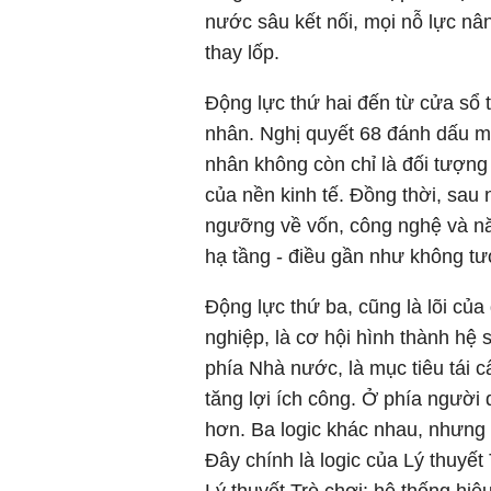
nước sâu kết nối, mọi nỗ lực n
thay lốp.
Động lực thứ hai đến từ cửa sổ 
nhân. Nghị quyết 68 đánh dấu một
nhân không còn chỉ là đối tượng
của nền kinh tế. Đồng thời, sau n
ngưỡng về vốn, công nghệ và năn
hạ tầng - điều gần như không t
Động lực thứ ba, cũng là lõi của
nghiệp, là cơ hội hình thành hệ 
phía Nhà nước, là mục tiêu tái cấ
tăng lợi ích công. Ở phía người 
hơn. Ba logic khác nhau, nhưng c
Đây chính là logic của Lý thuyế
Lý thuyết Trò chơi: hệ thống hiệu 