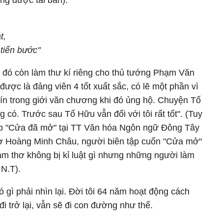
áng được tái bản):
t,
 tiến bước"
ồi đó còn làm thư kí riêng cho thủ tướng Phạm Văn
 được là đảng viên 4 tốt xuất sắc, có lẽ một phần vì
ín trong giới văn chương khi đó ủng hộ. Chuyện Tố
 có. Trước sau Tố Hữu vẫn đối với tôi rất tốt". (Tuy
 tập "Cửa đã mở" tại TT Văn hóa Ngôn ngữ Đông Tây
hơ Hoàng Minh Châu, người biên tập cuốn "Cửa mở"
làm thơ không bị kỉ luật gì nhưng những người làm
 N.T).
ó gì phải nhìn lại. Đời tôi 64 năm hoạt động cách
i trở lại, vẫn sẽ đi con đường như thế.