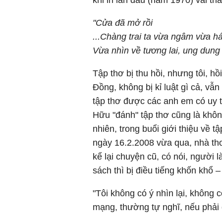
khi in lần đầu (năm 1970) vài th
"Cửa đã mở rồi
...Chàng trai ta vừa ngâm vừa há
Vừa nhìn về tương lai, ung dung
Tập thơ bị thu hồi, nhưng tôi, h
Đồng, không bị kỉ luật gì cả, vẫn
tập thơ được các anh em có uy t
Hữu "đánh" tập thơ cũng là không
nhiên, trong buổi giới thiệu về
ngày 16.2.2008 vừa qua, nhà t
kể lại chuyện cũ, có nói, người 
sách thì bị điều tiếng khốn khổ –
"Tôi không có ý nhìn lại, không c
mạng, thường tự nghĩ, nếu phải đ