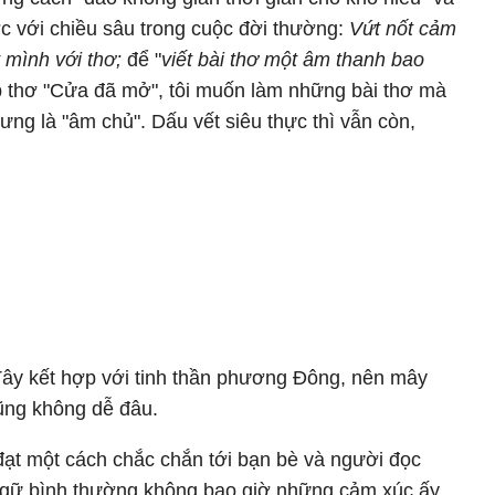
c với chiều sâu trong cuộc đời thường:
Vứt nốt cảm
t mình với thơ;
để "
viết bài thơ một âm thanh bao
p thơ "Cửa đã mở", tôi muốn làm những bài thơ mà
ưng là "âm chủ". Dấu vết siêu thực thì vẫn còn,
Tây kết hợp với tinh thần phương Đông, nên mây
ũng không dễ đâu.
n đạt một cách chắc chắn tới bạn bè và người đọc
gữ bình thường không bao giờ những cảm xúc ấy