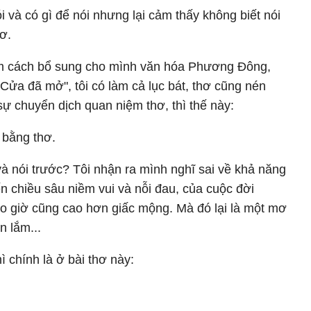
i và có gì để nói nhưng lại cảm thấy không biết nói
ơ.
i tìm cách bổ sung cho mình văn hóa Phương Đông,
Cửa đã mở", tôi có làm cả lục bát, thơ cũng nén
sự chuyển dịch quan niệm thơ, thì thế này:
 bằng thơ.
à nói trước? Tôi nhận ra mình nghĩ sai về khả năng
 chiều sâu niềm vui và nỗi đau, của cuộc đời
ao giờ cũng cao hơn giấc mộng. Mà đó lại là một mơ
n lắm...
ì chính là ở bài thơ này: