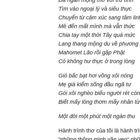
Đã ngán mộng mơ với trữ tình
Tìm vào ngoại lý và siêu thực
Chuyển từ cảm xúc sang tâm lin
Mê đến mất mình mà vẫn thức
Chia tay một thời Tây quá mức
Lang thang mộng du về phương
Mahomet Lão rồi gặp Phật
Có không hư thực ở trong lòng
Gió bấc bạt hơi vồng xôi nóng
Mẹ già kiếm sống đầu ngã tư
Gói xôi nghèo biếu người rét có
Biết mấy lòng thơm mấy nhân từ
Một đời một phút một ngàn thu
Hành trình thơ của tôi là hành tr
"những thông minh văn vẹo" nhữn