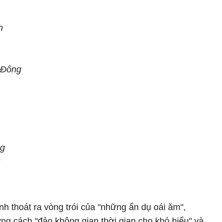
h
 Đông
ng
ình thoát ra vòng trói của "những ẩn dụ oái ăm",
g cách "đảo không gian thời gian cho khó hiểu" và