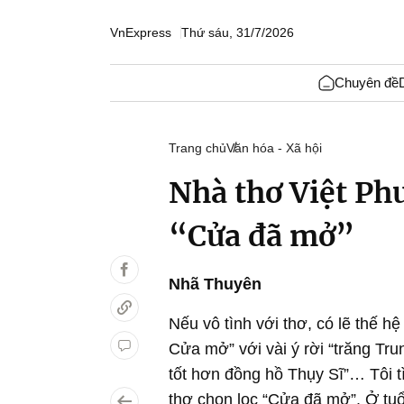
VnExpress
Thứ sáu, 31/7/2026
Chuyên đề
Trang chủ
Văn hóa - Xã hội
Nhà thơ Việt Ph
“Cửa đã mở”
Nhã Thuyên
Nếu vô tình với thơ, có lẽ thế h
Cửa mở” với vài ý rời “trăng Tr
tốt hơn đồng hồ Thụy Sĩ”… Tôi t
thơ chọn lọc “Cửa đã mở”. Ở tuổ