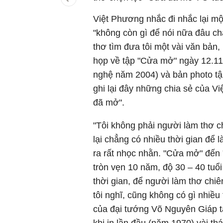
Việt Phương nhắc đi nhắc lại mộ
"không còn gì để nói nữa đâu ch
thơ tìm đưa tôi một vài văn bản
họp về tập "Cửa mở" ngày 12.11
nghệ năm 2004) và bản photo tập
ghi lại đây những chia sẻ của V
đã mở".
"Tôi không phải người làm thơ c
lại chẳng có nhiều thời gian để
ra rất nhọc nhằn. "Cửa mở" đến 
tròn vẹn 10 năm, độ 30 – 40 tuổ
thời gian, để người làm thơ chi
tôi nghĩ, cũng không có gì nhiề
của đại tướng Võ Nguyên Giáp tặ