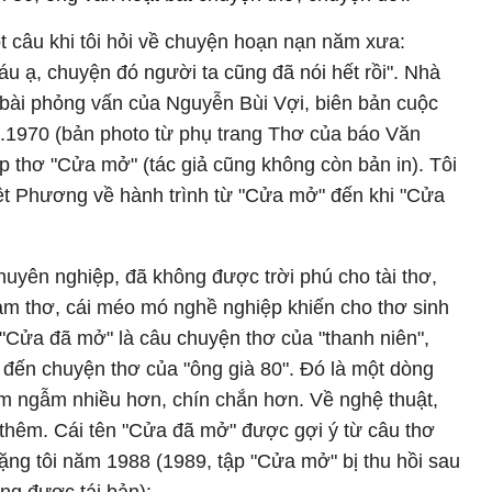
t câu khi tôi hỏi về chuyện hoạn nạn năm xưa:
áu ạ, chuyện đó người ta cũng đã nói hết rồi". Nhà
, bài phỏng vấn của Nguyễn Bùi Vợi, biên bản cuộc
.1970 (bản photo từ phụ trang Thơ của báo Văn
 thơ "Cửa mở" (tác giả cũng không còn bản in). Tôi
iệt Phương về hành trình từ "Cửa mở" đến khi "Cửa
huyên nghiệp, đã không được trời phú cho tài thơ,
 làm thơ, cái méo mó nghề nghiệp khiến cho thơ sinh
"Cửa đã mở" là câu chuyện thơ của "thanh niên",
i đến chuyện thơ của "ông già 80". Đó là một dòng
êm ngẫm nhiều hơn, chín chắn hơn. Về nghệ thuật,
u thêm. Cái tên "Cửa đã mở" được gợi ý từ câu thơ
ng tôi năm 1988 (1989, tập "Cửa mở" bị thu hồi sau