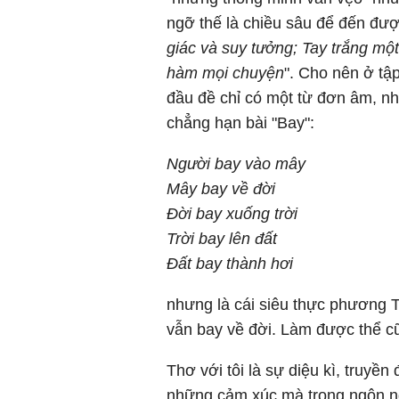
ngỡ thế là chiều sâu để đến đượ
giác và suy tưởng; Tay trắng mộ
hàm mọi chuyện
". Cho nên ở tậ
đầu đề chỉ có một từ đơn âm, nh
chẳng hạn bài "Bay":
Người bay vào mây
Mây bay về đời
Đời bay xuống trời
Trời bay lên đất
Đất bay thành hơi
nhưng là cái siêu thực phương 
vẫn bay về đời. Làm được thể c
Thơ với tôi là sự diệu kì, truyề
những cảm xúc mà trong ngôn n