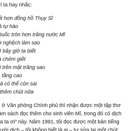
 ta hay nhắc:
ốt hơn đồng hồ Thụy Sĩ
à tự hào
uốc tròn hơn trăng nước Mĩ
gờ nghệch làm sao
 bây giờ ta biết
à chém giết
 trên mặt trăng sao
n tầng cao
à có thể còn sai
 thêm chút nữa
g ở Văn phòng Chính phủ thì nhận được một tập thơ
àm sách đọc thêm cho sinh viên Mĩ, trong đó có dịch
a ta ơi" này. Năm 1991, tôi đọc được một bản tiếng
i dịch – tôi không biết là ai – tự sửa lại một chút: