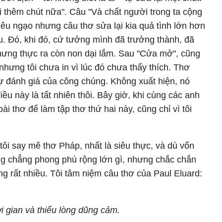
i thêm chút nữa". Câu "Và chất người trong ta cộng
iêu ngạo nhưng câu thơ sửa lại kia quả tình lớn hơn
ều. Đó, khi đó, cứ tưởng mình đã trưởng thành, đã
hưng thực ra còn non dại lắm. Sau "Cửa mở", cũng
 nhưng tôi chưa in vì lúc đó chưa thấy thích. Thơ
sự đánh giá của công chúng. Không xuất hiện, nó
iều này là tất nhiên thôi. Bây giờ, khi cùng các anh
ài thơ để làm tập thơ thứ hai này, cũng chỉ vì tôi
.
tôi say mê thơ Pháp, nhất là siêu thực, và dù vốn
g chẳng phong phú rộng lớn gì, nhưng chắc chắn
 rất nhiều. Tôi tâm niệm câu thơ của Paul Eluard:
hời gian và thiếu lòng dũng cảm.