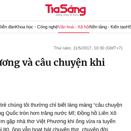
Diễn đàn
Khoa học - Công nghệ
Văn hoá - Xã hội
Nền tảng - Kiến tạo
Hồ
Thứ năm, 11/5/2017, 10:30 (GMT+7)
ương và câu chuyện khi
ệ trẻ chúng tôi thường chỉ biết láng máng “câu chuyện
ung Quốc tròn hơn trăng nước Mĩ; Đồng hồ Liên Xô
ìm gặp nhà thơ Việt Phương khi ông vừa ra tuyển
i 80, ông vẫn hoạt bát chuyện thơ, chuyện đời.