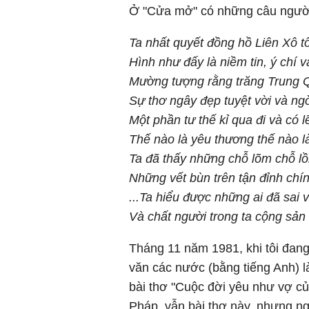
Ở "Cửa mở" có những câu người
Ta nhất quyết đồng hồ Liên Xô t
Hình như đấy là niềm tin, ý chí v
Mường tượng rằng trăng Trung Q
Sự thơ ngây đẹp tuyệt vời và n
Một phần tư thế kỉ qua đi và có lẽ
Thế nào là yêu thương thế nào l
Ta đã thấy những chỗ lõm chỗ lồi
Những vết bùn trên tận đỉnh chí
...Ta hiểu được những ai đã sai v
Và chất người trong ta cộng sản
Tháng 11 năm 1981, khi tôi đan
văn các nước (bằng tiếng Anh) l
bài thơ "Cuộc đời yêu như vợ củ
Pháp, vẫn bài thơ này, nhưng ngườ