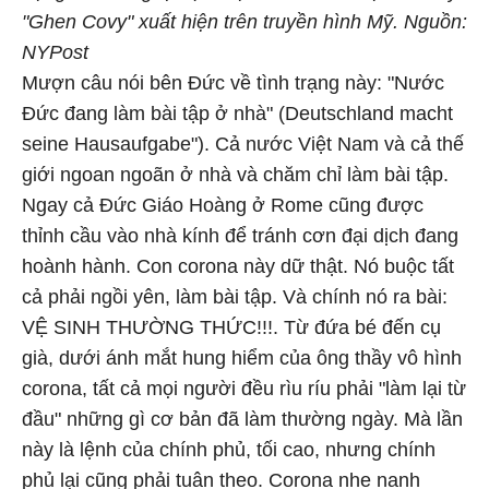
"Ghen Covy" xuất hiện trên truyền hình Mỹ. Nguồn:
NYPost
Mượn câu nói bên Đức về tình trạng này: "Nước
Đức đang làm bài tập ở nhà" (Deutschland macht
seine Hausaufgabe"). Cả nước Việt Nam và cả thế
giới ngoan ngoãn ở nhà và chăm chỉ làm bài tập.
Ngay cả Đức Giáo Hoàng ở Rome cũng được
thỉnh cầu vào nhà kính để tránh cơn đại dịch đang
hoành hành. Con corona này dữ thật. Nó buộc tất
cả phải ngồi yên, làm bài tập. Và chính nó ra bài:
VỆ SINH THƯỜNG THỨC!!!. Từ đứa bé đến cụ
già, dưới ánh mắt hung hiểm của ông thầy vô hình
corona, tất cả mọi người đều rìu ríu phải "làm lại từ
đầu" những gì cơ bản đã làm thường ngày. Mà lần
này là lệnh của chính phủ, tối cao, nhưng chính
phủ lại cũng phải tuân theo. Corona nhe nanh