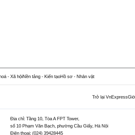
hoá - Xã hội
Nền tảng - Kiến tạo
Hồ sơ - Nhân vật
Trở lại VnExpress
Giớ
Địa chỉ: Tầng 10, Tòa A FPT Tower,
số 10 Phạm Văn Bạch, phường Cầu Giấy, Hà Nội
Điện thoại:
(024) 39428445