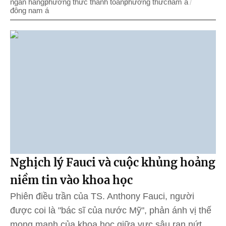
ngân hàng
phương thức thanh toán
phương thức
nam á
đông nam á
Nghịch lý Fauci và cuộc khủng hoảng
niềm tin vào khoa học
Phiên điều trần của TS. Anthony Fauci, người
được coi là "bác sĩ của nước Mỹ", phản ánh vị thế
mong manh của khoa học giữa vực sâu rạn nứt