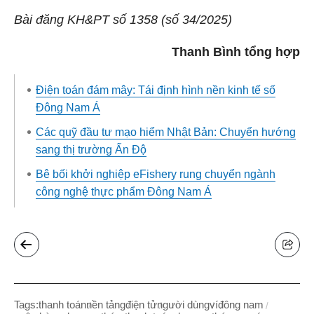
Bài đăng KH&PT số 1358 (số 34/2025)
Thanh Bình tổng hợp
Điện toán đám mây: Tái định hình nền kinh tế số
Đông Nam Á
Các quỹ đầu tư mạo hiểm Nhật Bản: Chuyển hướng
sang thị trường Ấn Độ
Bê bối khởi nghiệp eFishery rung chuyển ngành
công nghệ thực phẩm Đông Nam Á
Tags:
thanh toán
nền tảng
điện tử
người dùng
ví
đông nam