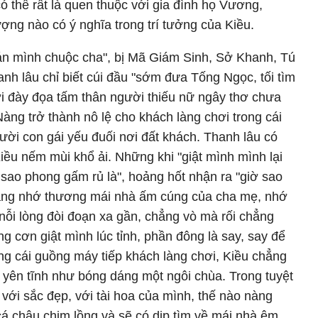
thể rất là quen thuộc với gia đình họ Vương,
ợng nào có ý nghĩa trong trí tưởng của Kiều.
bán mình chuộc cha", bị Mã Giám Sinh, Sở Khanh, Tú
anh lâu chỉ biết cúi đầu "sớm đưa Tống Ngọc, tối tìm
ơi đày đọa tấm thân người thiếu nữ ngây thơ chưa
àng trở thành nô lệ cho khách làng chơi trong cái
ười con gái yếu đuối nơi đất khách. Thanh lâu có
Kiều nếm mùi khổ ải. Những khi "giật mình mình lại
 sao phong gấm rủ là", hoảng hốt nhận ra "giờ sao
nàng nhớ thương mái nhà ấm cúng của cha mẹ, nhớ
ỗi lòng đòi đoạn xa gần, chẳng vò mà rối chẳng
g cơn giật mình lúc tỉnh, phần đông là say, say để
ng cái guồng máy tiếp khách làng chơi, Kiều chẳng
 yên tĩnh như bóng dáng một ngôi chùa. Trong tuyệt
 với sắc đẹp, với tài hoa của mình, thế nào nàng
 cá chậu chim lồng và sẽ có dịp tìm về mái nhà êm