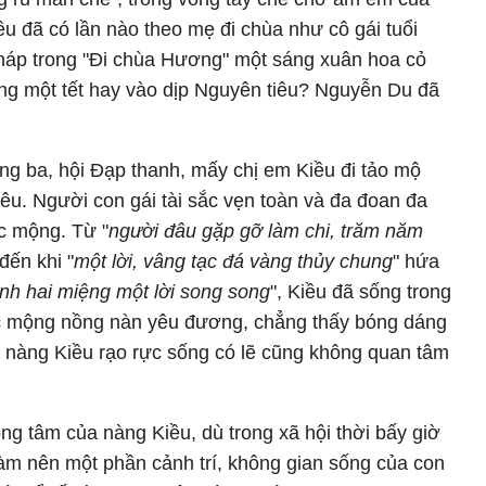
ều đã có lần nào theo mẹ đi chùa như cô gái tuổi
p trong "Đi chùa Hương" một sáng xuân hoa cỏ
g một tết hay vào dịp Nguyên tiêu? Nguyễn Du đã
áng ba, hội Đạp thanh, mấy chị em Kiều đi tảo mộ
êu. Người con gái tài sắc vẹn toàn và đa đoan đa
c mộng. Từ "
người đâu gặp gỡ làm chi, trăm năm
đến khi "
một lời, vâng tạc đá vàng thủy chung
" hứa
inh hai miệng một lời song song
", Kiều đã sống trong
 mộng nồng nàn yêu đương, chẳng thấy bóng dáng
à nàng Kiều rạo rực sống có lẽ cũng không quan tâm
ng tâm của nàng Kiều, dù trong xã hội thời bấy giờ
àm nên một phần cảnh trí, không gian sống của con