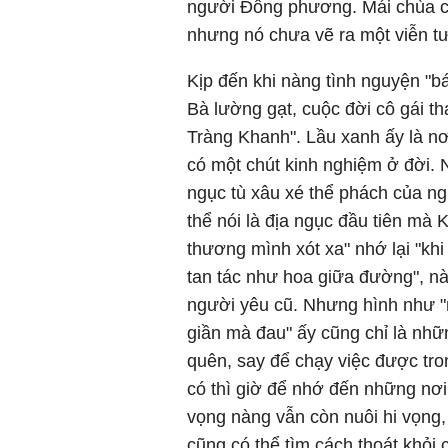
người Đông phương. Mái chùa có 
nhưng nó chưa vẽ ra một viễn tư
Kịp đến khi nàng tình nguyện "
Bà lường gạt, cuộc đời cô gái th
Tràng Khanh". Lầu xanh ấy là n
có một chút kinh nghiệm ở đời. N
ngục tù xâu xé thể phách của ng
thể nói là địa ngục đầu tiên mà 
thương mình xót xa" nhớ lại "khi
tan tác như hoa giữa đường", 
người yêu cũ. Nhưng hình như "n
giần mà đau" ấy cũng chỉ là nhữn
quên, say để chạy việc được tro
có thì giờ để nhớ đến những nơi
vọng nàng vẫn còn nuôi hi vọng,
cũng có thể tìm cách thoát khỏi