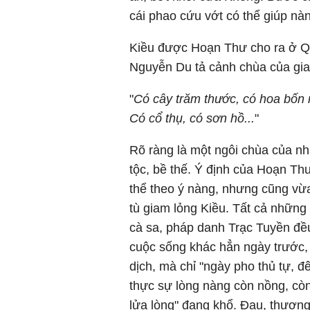
cái phao cứu vớt có thể giúp nà
Kiều được Hoạn Thư cho ra ở Qu
Nguyễn Du tả cảnh chùa của gia
"
Có cây trăm thước, có hoa bốn
Có cổ thụ, có sơn hồ...
"
Rõ ràng là một ngôi chùa của nh
tộc, bề thế. Ý định của Hoạn T
thể theo ý nàng, nhưng cũng vừ
tù giam lỏng Kiều. Tất cả những 
cà sa, pháp danh Trạc Tuyền đều
cuộc sống khác hẳn ngày trước, 
dịch, mà chỉ "ngày pho thủ tự,
thực sự lòng nàng còn nồng, còn
lửa lòng" đang khổ. Đau, thươn