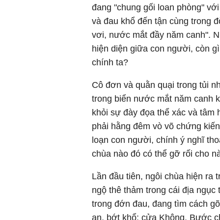
đang "chung gối loan phòng" vớ
và đau khổ đến tận cùng trong 
vơi, nước mắt đầy năm canh". Nh
hiện diện giữa con người, còn g
chính ta?
Cô đơn và quằn quại trong tủi nh
trong biển nước mắt năm canh k
khỏi sự đày đọa thể xác và tâm 
phải hằng đêm vò võ chứng kiến
loạn con người, chính ý nghĩ th
chùa nào đó có thể gỡ rối cho 
Lần đầu tiên, ngôi chùa hiện ra 
ngộ thê thảm trong cái địa ngục
trong đớn đau, đang tìm cách g
an, bớt khổ: cửa Không. Bước c