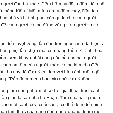
i người đàn bà khác. Đêm hôm ấy đã là đêm dài nhất
đời nàng Kiều: "Một mình âm ỷ đêm chầy, Đĩa dầu
ục nhã và bị tình phụ, còn gì để cho con người
ì để con người có thể đứng vững với người và với
ục đến tuyệt vọng, lần đầu tiên ngôi chùa đã hiện ra
hông một lần chợp mắt của nàng Kiều. Ý định thoát
hồn, sớm khuya phải cung cúc hầu hạ hai người,
 cảnh ấm êm của người khác có thể làm cho điên
oát khổ này đã đưa Kiều đến với hình ảnh một ngôi
nàng: "Rắp đem mệnh bạc, xin nhờ cửa Không".
trong tâm nàng như một cơ hội giải thoát khỏi cảnh
 trần gian là căn nhà họ Hoạn. Tâm của nàng mù mịt
õ vào một cánh cửa cuối cùng, có thể đem đến bình
hân tâm thức của nàng đang quờ quạng đi tìm một