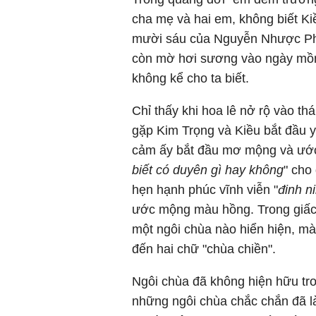
cha mẹ và hai em, không biết Ki
mười sáu của Nguyễn Nhược Phá
còn mờ hơi sương vào ngày mồn
không kể cho ta biết.
Chỉ thấy khi hoa lê nở rộ vào th
gặp Kim Trọng và Kiều bắt đầu y
cảm ấy bắt đầu mơ mộng và ướ
biết có duyên gì hay không
" cho 
hẹn hạnh phúc vĩnh viễn "
đinh n
ước mộng màu hồng. Trong giấc
một ngôi chùa nào hiển hiện, m
đến hai chữ "chùa chiền".
Ngôi chùa đã không hiện hữu tro
những ngôi chùa chắc chắn đã l