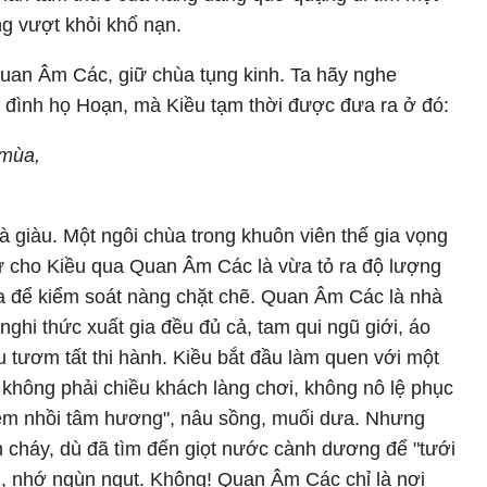
ng vượt khỏi khổ nạn.
an Âm Các, giữ chùa tụng kinh. Ta hãy nghe
 đình họ Hoạn, mà Kiều tạm thời được đưa ra ở đó:
 mùa,
à giàu. Một ngôi chùa trong khuôn viên thế gia vọng
hư cho Kiều qua Quan Âm Các là vừa tỏ ra độ lượng
a để kiểm soát nàng chặt chẽ. Quan Âm Các là nhà
nghi thức xuất gia đều đủ cả, tam qui ngũ giới, áo
 tươm tất thi hành. Kiều bắt đầu làm quen với một
không phải chiều khách làng chơi, không nô lệ phục
 đêm nhồi tâm hương", nâu sồng, muối dưa. Nhưng
 cháy, dù đã tìm đến giọt nước cành dương để "tưới
g, nhớ ngùn ngụt. Không! Quan Âm Các chỉ là nơi