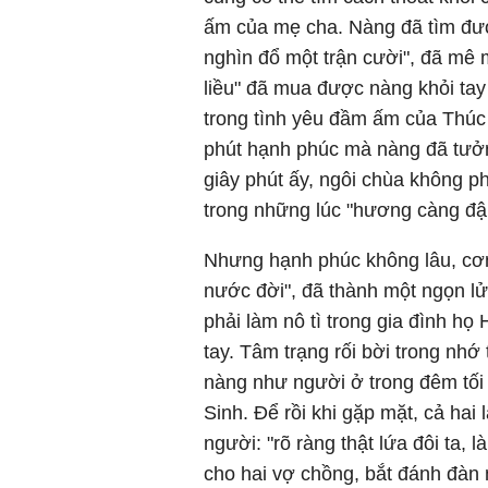
ấm của mẹ cha. Nàng đã tìm đượ
nghìn đổ một trận cười", đã mê
liều" đã mua được nàng khỏi tay 
trong tình yêu đầm ấm của Thúc 
phút hạnh phúc mà nàng đã tưở
giây phút ấy, ngôi chùa không ph
trong những lúc "hương càng đậ
Nhưng hạnh phúc không lâu, cơ
nước đời", đã thành một ngọn lửa
phải làm nô tì trong gia đình họ
tay. Tâm trạng rối bời trong nh
nàng như người ở trong đêm tối
Sinh. Để rồi khi gặp mặt, cả hai
người: "rõ ràng thật lứa đôi ta, 
cho hai vợ chồng, bắt đánh đàn 