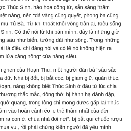
c Thúc Sinh, hào hoa công tử, sẵn sàng "trăm
 mệt nàng, nên "đá vàng cũng quyết, phong ba cũng
mụ Tú Bà. Từ khi thoát khỏi vòng trần ai, Kiều sống
Sinh. Có thể nói từ khi bán mình, đây là những giờ
ng sâu như biển, tưởng dài như sông. Trong những
ải là điều chi đáng nói và có lẽ nó không hiện ra
m lửa càng nồng" của nàng Kiều.
n ghen của Hoạn Thư, một người đàn bà "sâu sắc
 dữ. Nhà bị đốt, bị bắt cóc, bị giam giữ, quản thúc,
 Hoạn, nàng không biết Thúc Sinh ở đâu từ lúc chia
ớ thương thắc mắc, đồng thời bị hành hạ đánh đập,
 quờ quạng, trong lòng chỉ mong được gặp lại Thúc
 lâm vào hoàn cảnh éo le thê thảm nhất của đời
làm ra con ở, chúa nhà đôi nơi", bị bắt quì chuốc rượu
mua vui, rồi phải chứng kiến người đã yêu mình