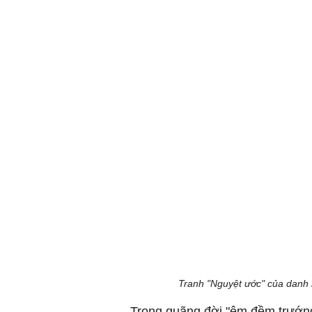
Tranh "Nguyệt ước" của danh
Trong quãng đời "êm đềm trướng