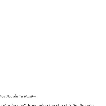
 họa Nguyễn Tư Nghiêm.
 rủ màn che", trong vòng tay che chở ấm êm của