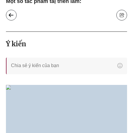
Một số tác phẩm taị triển lãm:
Ý kiến