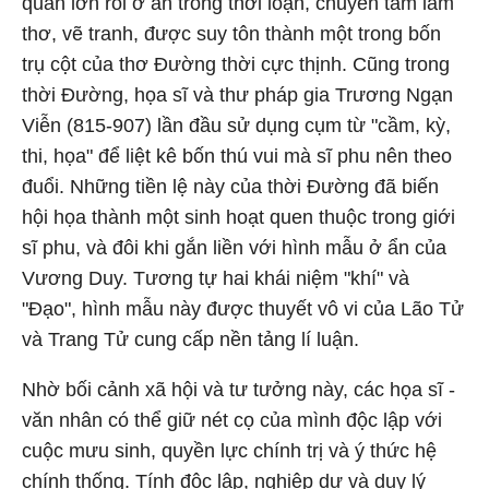
quan lớn rồi ở ẩn trong thời loạn, chuyên tâm làm
thơ, vẽ tranh, được suy tôn thành một trong bốn
trụ cột của thơ Đường thời cực thịnh. Cũng trong
thời Đường, họa sĩ và thư pháp gia Trương Ngạn
Viễn (815-907) lần đầu sử dụng cụm từ "cầm, kỳ,
thi, họa" để liệt kê bốn thú vui mà sĩ phu nên theo
đuổi. Những tiền lệ này của thời Đường đã biến
hội họa thành một sinh hoạt quen thuộc trong giới
sĩ phu, và đôi khi gắn liền với hình mẫu ở ẩn của
Vương Duy. Tương tự hai khái niệm "khí" và
"Đạo", hình mẫu này được thuyết vô vi của Lão Tử
và Trang Tử cung cấp nền tảng lí luận.
Nhờ bối cảnh xã hội và tư tưởng này, các họa sĩ -
văn nhân có thể giữ nét cọ của mình độc lập với
cuộc mưu sinh, quyền lực chính trị và ý thức hệ
chính thống. Tính độc lập, nghiệp dư và duy lý