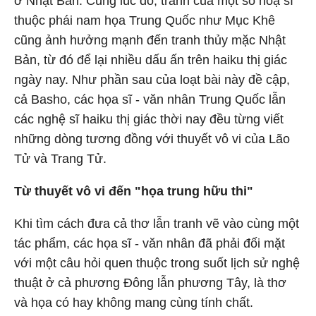
ở Nhật Bản. Cùng lúc đó, tranh của một số hoạ sĩ
thuộc phái nam họa Trung Quốc như Mục Khê
cũng ảnh hưởng mạnh đến tranh thủy mặc Nhật
Bản, từ đó để lại nhiều dấu ấn trên haiku thị giác
ngày nay. Như phần sau của loạt bài này đề cập,
cả Basho, các họa sĩ - văn nhân Trung Quốc lẫn
các nghệ sĩ haiku thị giác thời nay đều từng viết
những dòng tương đồng với thuyết vô vi của Lão
Tử và Trang Tử.
Từ thuyết vô vi đến "họa trung hữu thi"
Khi tìm cách đưa cả thơ lẫn tranh vẽ vào cùng một
tác phẩm, các họa sĩ - văn nhân đã phải đối mặt
với một câu hỏi quen thuộc trong suốt lịch sử nghệ
thuật ở cả phương Đông lẫn phương Tây, là thơ
và họa có hay không mang cùng tính chất.