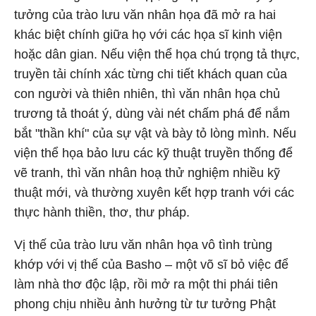
tưởng của trào lưu văn nhân họa đã mở ra hai
khác biệt chính giữa họ với các họa sĩ kinh viện
hoặc dân gian. Nếu viện thể họa chú trọng tả thực,
truyền tải chính xác từng chi tiết khách quan của
con người và thiên nhiên, thì văn nhân họa chủ
trương tả thoát ý, dùng vài nét chấm phá để nắm
bắt "thần khí" của sự vật và bày tỏ lòng mình. Nếu
viện thể họa bảo lưu các kỹ thuật truyền thống để
vẽ tranh, thì văn nhân hoạ thử nghiệm nhiều kỹ
thuật mới, và thường xuyên kết hợp tranh với các
thực hành thiền, thơ, thư pháp.
Vị thế của trào lưu văn nhân họa vô tình trùng
khớp với vị thế của Basho – một võ sĩ bỏ việc để
làm nhà thơ độc lập, rồi mở ra một thi phái tiên
phong chịu nhiều ảnh hưởng từ tư tưởng Phật