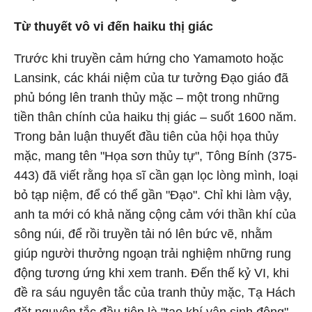
Từ thuyết vô vi đến haiku thị giác
Trước khi truyền cảm hứng cho Yamamoto hoặc
Lansink, các khái niệm của tư tưởng Đạo giáo đã
phủ bóng lên tranh thủy mặc – một trong những
tiền thân chính của haiku thị giác – suốt 1600 năm.
Trong bản luận thuyết đầu tiên của hội họa thủy
mặc, mang tên "Họa sơn thủy tự", Tông Bính (375-
443) đã viết rằng họa sĩ cần gạn lọc lòng mình, loại
bỏ tạp niệm, để có thể gần "Đạo". Chỉ khi làm vậy,
anh ta mới có khả năng cộng cảm với thần khí của
sông núi, để rồi truyền tải nó lên bức vẽ, nhằm
giúp người thưởng ngoạn trải nghiệm những rung
động tương ứng khi xem tranh. Đến thế kỷ VI, khi
đề ra sáu nguyên tắc của tranh thủy mặc, Tạ Hách