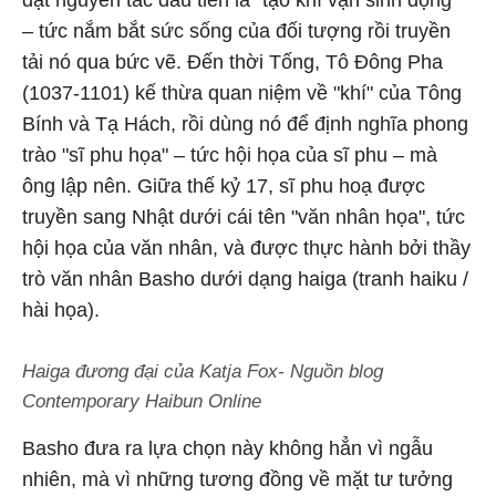
đặt nguyên tắc đầu tiên là "tạo khí vận sinh động"
– tức nắm bắt sức sống của đối tượng rồi truyền
tải nó qua bức vẽ. Đến thời Tống, Tô Đông Pha
(1037-1101) kế thừa quan niệm về "khí" của Tông
Bính và Tạ Hách, rồi dùng nó để định nghĩa phong
trào "sĩ phu họa" – tức hội họa của sĩ phu – mà
ông lập nên. Giữa thế kỷ 17, sĩ phu hoạ được
truyền sang Nhật dưới cái tên "văn nhân họa", tức
hội họa của văn nhân, và được thực hành bởi thầy
trò văn nhân Basho dưới dạng haiga (tranh haiku /
hài họa).
Haiga đương đại của Katja Fox- Nguồn blog
Contemporary Haibun Online
Basho đưa ra lựa chọn này không hẳn vì ngẫu
nhiên, mà vì những tương đồng về mặt tư tưởng