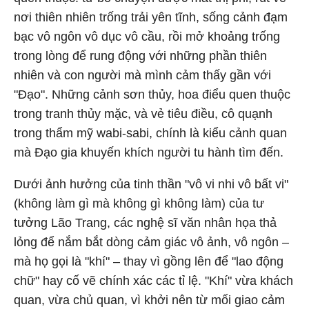
nơi thiên nhiên trống trải yên tĩnh, sống cảnh đạm
bạc vô ngôn vô dục vô cầu, rồi mở khoảng trống
trong lòng để rung động với những phần thiên
nhiên và con người mà mình cảm thấy gần với
"Đạo". Những cảnh sơn thủy, hoa điểu quen thuộc
trong tranh thủy mặc, và vẻ tiêu điều, cô quạnh
trong thẩm mỹ wabi-sabi, chính là kiểu cảnh quan
mà Đạo gia khuyến khích người tu hành tìm đến.
Dưới ảnh hưởng của tinh thần "vô vi nhi vô bất vi"
(không làm gì mà không gì không làm) của tư
tưởng Lão Trang, các nghệ sĩ văn nhân họa thả
lỏng để nắm bắt dòng cảm giác vô ảnh, vô ngôn –
mà họ gọi là "khí" – thay vì gồng lên để "lao động
chữ" hay cố vẽ chính xác các tỉ lệ. "Khí" vừa khách
quan, vừa chủ quan, vì khởi nên từ mối giao cảm