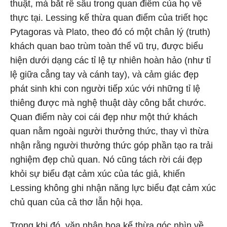
thuật, mà bắt rễ sâu trong quan điểm của họ về
thực tại. Lessing kế thừa quan điểm của triết học
Pytagoras và Plato, theo đó có một chân lý (truth)
khách quan bao trùm toàn thể vũ trụ, được biểu
hiện dưới dạng các tỉ lệ tự nhiên hoàn hảo (như tỉ
lệ giữa cẳng tay và cánh tay), và cảm giác đẹp
phát sinh khi con người tiếp xúc với những tỉ lệ
thiêng được mà nghệ thuật dày công bắt chước.
Quan điểm này coi cái đẹp như một thứ khách
quan nằm ngoài người thưởng thức, thay vì thừa
nhận rằng người thưởng thức góp phần tạo ra trải
nghiệm đẹp chủ quan. Nó cũng tách rời cái đẹp
khỏi sự biểu đạt cảm xúc của tác giả, khiến
Lessing không ghi nhận năng lực biểu đạt cảm xúc
chủ quan của cả thơ lẫn hội họa.
Trong khi đó, văn nhân họa kế thừa góc nhìn về