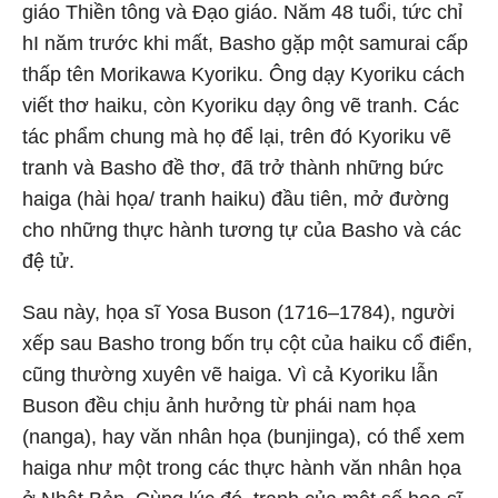
giáo Thiền tông và Đạo giáo. Năm 48 tuổi, tức chỉ
hI năm trước khi mất, Basho gặp một samurai cấp
thấp tên Morikawa Kyoriku. Ông dạy Kyoriku cách
viết thơ haiku, còn Kyoriku dạy ông vẽ tranh. Các
tác phẩm chung mà họ để lại, trên đó Kyoriku vẽ
tranh và Basho đề thơ, đã trở thành những bức
haiga (hài họa/ tranh haiku) đầu tiên, mở đường
cho những thực hành tương tự của Basho và các
đệ tử.
Sau này, họa sĩ Yosa Buson (1716–1784), người
xếp sau Basho trong bốn trụ cột của haiku cổ điển,
cũng thường xuyên vẽ haiga. Vì cả Kyoriku lẫn
Buson đều chịu ảnh hưởng từ phái nam họa
(nanga), hay văn nhân họa (bunjinga), có thể xem
haiga như một trong các thực hành văn nhân họa