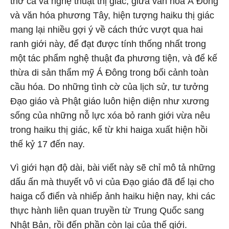
thơ ca và nghệ thuật thị giác, giữa văn hóa Á Đông
và văn hóa phương Tây, hiện tượng haiku thị giác
mang lại nhiều gợi ý về cách thức vượt qua hai
ranh giới này, để đạt được tính thống nhất trong
một tác phẩm nghệ thuật đa phương tiện, và để kế
thừa di sản thẩm mỹ Á Đông trong bối cảnh toàn
cầu hóa. Do những tình cờ của lịch sử, tư tưởng
Đạo giáo và Phật giáo luôn hiện diện như xương
sống của những nỗ lực xóa bỏ ranh giới vừa nêu
trong haiku thị giác, kể từ khi haiga xuất hiện hồi
thế kỷ 17 đến nay.
Vì giới hạn độ dài, bài viết này sẽ chỉ mô tả những
dấu ấn mà thuyết vô vi của Đạo giáo đã để lại cho
haiga cổ điển và nhiếp ảnh haiku hiện nay, khi các
thực hành liên quan truyền từ Trung Quốc sang
Nhật Bản, rồi đến phần còn lại của thế giới.