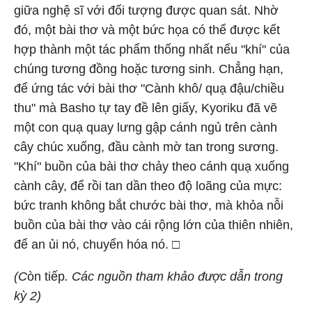
giữa nghệ sĩ với đối tượng được quan sát. Nhờ
đó, một bài thơ và một bức họa có thể được kết
hợp thành một tác phẩm thống nhất nếu "khí" của
chúng tương đồng hoặc tương sinh. Chẳng hạn,
để ứng tác với bài thơ "Cành khô/ quạ đậu/chiều
thu" mà Basho tự tay đề lên giấy, Kyoriku đã vẽ
một con quạ quay lưng gập cánh ngủ trên cành
cây chúc xuống, đầu cành mờ tan trong sương.
"Khí" buồn của bài thơ chảy theo cánh quạ xuống
cành cây, để rồi tan dần theo độ loãng của mực:
bức tranh không bắt chước bài thơ, mà khỏa nỗi
buồn của bài thơ vào cái rộng lớn của thiên nhiên,
để an ủi nó, chuyển hóa nó. □
(C
òn tiếp
. Các nguồn tham khảo được dẫn trong
kỳ 2)