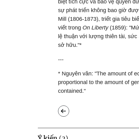
biệt tích cực và bảo vệ quyền đư
sự phát triển không bao giờ đượ
Mill (1806-1873), triết gia tiêu
viết trong
On Liberty
(1859): "Mứ
lệ thuận với lượng thiên tài, sứ
sở hữu."*
---
* Nguyên văn: "The amount of ecc
proportional to the amount of ge
contained."
Ý kiến
(
2
)