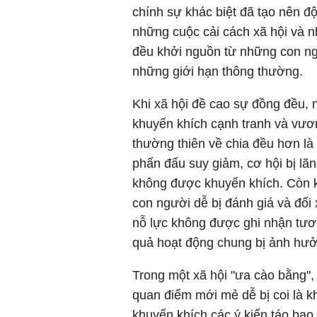
chính sự khác biệt đã tạo nên đ
những cuộc cải cách xã hội và n
đều khởi nguồn từ những con ng
những giới hạn thông thường.
Khi xã hội đề cao sự đồng đều, 
khuyến khích cạnh tranh và vươn
thường thiên về chia đều hơn là 
phấn đấu suy giảm, cơ hội bị lã
không được khuyến khích. Còn k
con người dễ bị đánh giá và đối
nỗ lực không được ghi nhận tươn
quả hoạt động chung bị ảnh hưở
Trong một xã hội "ưa cào bằng"
quan điểm mới mẻ dễ bị coi là k
khuyến khích các ý kiến táo bạ