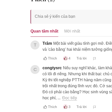
Quan tâm nhất
Mới nhất
Trâm
Một bài viết giàu tính gợi mở. Điề
T
và 'cào bằng' hai khái niệm tưởng giốn
Thích
4
Trả lời
congtysrc
Nếu suy nghĩ khác, làm khá
C
có lối đi riêng. Nhưng khi thất bại: chủ
Kỳ thi tốt nghiệp PTTH hàng năm cũng 
trội nhất trong đúng lĩnh vực đó. Cớ s
Đó có phải cào bằng? Học sinh vùng 
học phí, ...
Đọc tiếp
Thích
3
Trả lời