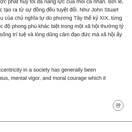
ợc phát huy tối đa năng lực của mỗi cá nhân. Bởi lẽ,
c tạo ra từ sự đồng đều tuyệt đối. Như John Stuart
 biểu của chủ nghĩa tự do phương Tây thế kỷ XIX, từng
c độ phong phú khác biệt trong một xã hội thường tỷ
c sống trí tuệ và lòng dũng cảm đạo đức mà xã hội ấy
entricity in a society has generally been
nius, mental vigor, and moral courage which it