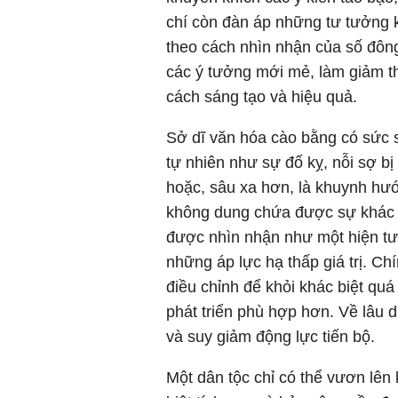
chí còn đàn áp những tư tưởng k
theo cách nhìn nhận của số đông
các ý tưởng mới mẻ, làm giảm th
cách sáng tạo và hiệu quả.
Sở dĩ văn hóa cào bằng có sức số
tự nhiên như sự đố kỵ, nỗi sợ bị
hoặc, sâu xa hơn, là khuynh hướ
không dung chứa được sự khác b
được nhìn nhận như một hiện tượn
những áp lực hạ thấp giá trị. Ch
điều chỉnh để khỏi khác biệt quá
phát triển phù hợp hơn. Về lâu d
và suy giảm động lực tiến bộ.
Một dân tộc chỉ có thể vươn lên 