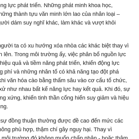
ộng lực phát triển. Những phát minh khoa học,
hững thành tựu văn minh lớn lao của nhân loại –
ười dám suy nghĩ khác, làm khác và vượt khỏi
người ta có xu hướng xóa nhòa các khác biệt thay vì
 lên. Trong môi trường ấy, việc phân bổ nguồn lực
hiệu quả và tiềm năng phát triển, khiến động lực
ng phí và những nhân tố có khả năng tạo đột phá
hi văn hóa cào bằng thấm sâu vào cơ cấu tổ chức,
 xử như nhau bất kể năng lực hay kết quả. Khi đó, sự
g xứng, khiến tinh thần cống hiến suy giảm và hiệu
ng.
, sự đồng thuận thường được đề cao đến mức các
hông phù hợp, thậm chí gây nguy hại. Thay vì
o, môi trường đó không muốn chấp nhận - hoặc thậm