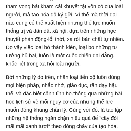
tham vọng bất kham-cái khuyết tật vốn có của loài
người, mà tạo hóa đã ký gửi. Vì thế mà thời đại
nào cũng có thể xuất hiện những thế lực muốn
thống trị và dẫn dắt xã hội, dựa trên những học
thuyết phản động-lỗi thời, xa rời bản chất tự nhiên.
Do vậy việc loại bỏ thành kiến, loại bỏ những tư
tưởng hủ bại, luôn là một cuộc chiến dai dẳng-
khốc liệt trong xã hội loài người.
Bởi những lý do trên, nhân loại tiến bộ luôn dùng
mọi biện pháp, nhắc nhở, giáo dục, răn dạy hậu
thế, và đặc biệt cảnh tỉnh họ-thông qua những bài
học lịch sử về mối nguy cơ của những thế lực
muốn đóng khung chân lý. Cùng với đó, là tạo lập
những hệ thống ngăn chặn hiệu quả để "cây đời
mãi mãi xanh tươi" theo dòng chảy của tạo hóa.