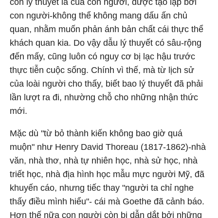
còn lý thuyết là của con người, được tạo lập bởi
con người-không thể không mang dấu ấn chủ
quan, nhằm muốn phản ánh bản chất cái thực thể
khách quan kia. Do vậy dẫu lý thuyết có sâu-rộng
đến mấy, cũng luôn có nguy cơ bị lạc hậu trước
thực tiễn cuộc sống. Chính vì thế, mà từ lịch sử
của loài người cho thấy, biết bao lý thuyết đã phải
lần lượt ra đi, nhường chỗ cho những nhận thức
mới.
Mặc dù "từ bỏ thành kiến không bao giờ quá
muộn" như Henry David Thoreau (1817-1862)-nhà
văn, nhà thơ, nhà tự nhiên học, nhà sử học, nhà
triết học, nhà địa hình học mẫu mực người Mỹ, đã
khuyến cáo, nhưng tiếc thay "người ta chỉ nghe
thấy điều mình hiểu"- cái mà Goethe đã cảnh báo.
Hơn thế nữa con người còn bị dẫn dắt bởi những