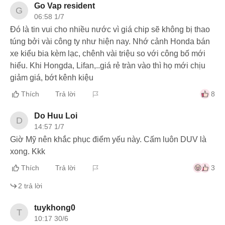
Go Vap resident
G
06:58 1/7
Đó là tin vui cho nhiều nước vì giá chip sẽ không bị thao
túng bởi vài công ty như hiện nay. Nhớ cảnh Honda bán
xe kiểu bia kèm lạc, chênh vài triệu so với công bố mới
hiểu. Khi Hongda, Lifan,..giá rẻ tràn vào thì họ mới chịu
giảm giá, bớt kênh kiệu
Thích
Trả lời
8
Do Huu Loi
D
14:57 1/7
Giờ Mỹ nên khắc phục điểm yếu này. Cấm luôn DUV là
xong. Kkk
Thích
Trả lời
3
2
trả lời
tuykhong0
T
10:17 30/6