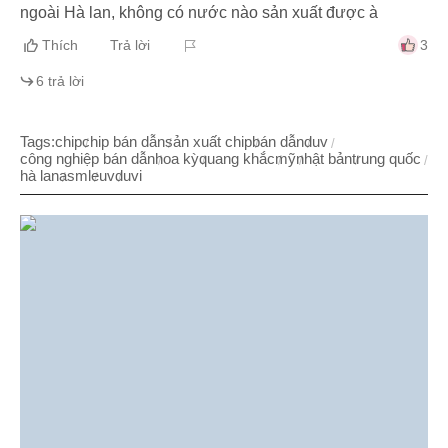
ngoài Hà lan, không có nước nào sản xuất được à
Thích
Trả lời
3
6
trả lời
Tags:
chip
chip bán dẫn
sản xuất chip
bán dẫn
duv
công nghiệp bán dẫn
hoa kỳ
quang khắc
mỹ
nhật bản
trung quốc
hà lan
asml
euv
duvi