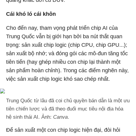
quang khắc đời cũ DUV.
Cái khó ló cái khôn
Cho đến nay, tham vọng phát triển chip AI của
Trung Quốc vẫn bị giới hạn bởi ba nút thắt quan
trọng: sản xuất chip logic (chip CPU, chip GPU...);
sản xuất bộ nhớ; và đóng gói các mô-đun tăng tốc
tiên tiến (hay ghép nhiều con chip lại thành một
sản phẩm hoàn chỉnh). Trong các điểm nghẽn này,
việc sản xuất chip logic khó sao chép nhất.
Trung Quốc từ lâu đã coi chủ quyền bán dẫn là một ưu
tiên chiến lược và đã theo đuổi mục tiêu nội địa hóa
hệ sinh thái AI. Ảnh:
Canva
.
Để sản xuất một con chip logic hiện đại, đòi hỏi