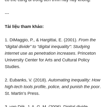
---
Tài liệu tham khảo:
1. DiMaggio, P., & Hargittai, E. (2001).
From the
"digital divide" to "digital inequality": Studying
internet use as penetration increases
. Princeton
University Center for Arts and Cultural Policy
Studies.
2. Eubanks, V. (2018).
Automating inequality: How
high-tech tools profile, police, and punish the poor
.
St. Martin’s Press.
3. van Dijk, J. A. G. M. (2006). Digital divide