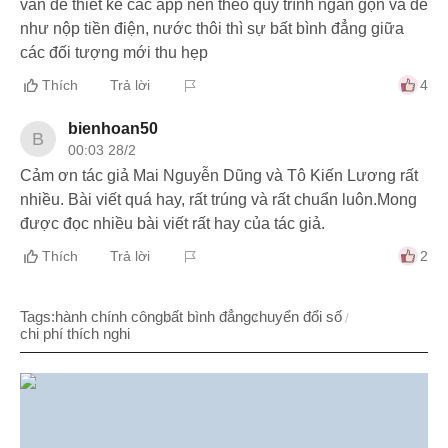
vấn đề thiết kế các app nên theo quy trình ngắn gọn và dễ
như nộp tiền điện, nước thôi thì sự bất bình đẳng giữa
các đối tượng mới thu hẹp
Thích
Trả lời
4
bienhoan50
B
00:03 28/2
Cảm ơn tác giả Mai Nguyễn Dũng và Tô Kiến Lương rất
nhiều. Bài viết quá hay, rất trúng và rất chuẩn luôn.Mong
được đọc nhiều bài viết rất hay của tác giả.
Thích
Trả lời
2
Tags:
hành chính công
bất bình đẳng
chuyển đổi số
chi phí thích nghi