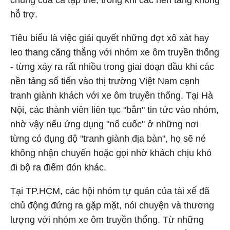
chung của cả tập thể, trong khi các nền tảng không
hỗ trợ.
Tiêu biểu là việc giải quyết những đợt xô xát hay
leo thang căng thẳng với nhóm xe ôm truyền thống
- từng xảy ra rất nhiều trong giai đoạn đầu khi các
nền tảng số tiến vào thị trường Việt Nam cạnh
tranh giành khách với xe ôm truyền thống. Tại Hà
Nội, các thành viên liên tục "bắn" tin tức vào nhóm,
nhờ vậy nếu ứng dụng "nổ cuốc" ở những nơi
từng có đụng độ "tranh giành địa bàn", họ sẽ né
không nhận chuyến hoặc gọi nhờ khách chịu khó
đi bộ ra điểm đón khác.
Tại TP.HCM, các hội nhóm tự quản của tài xế đã
chủ động đứng ra gặp mặt, nói chuyện và thương
lượng với nhóm xe ôm truyền thống. Từ những