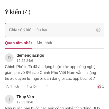
Ý kiến
(
4
)
Quan tâm nhất
Mới nhất
demengiacngo
D
12:22 24/6
Chính Phủ Inđô đã áp dụng buộc các app công nghệ
giảm phí về 8% sao Chính Phủ Việt Nam vẫn im lặng
trước quyền lợi người dân đang bị các app bóc lột ?
Thích
Trả lời
1
Thuy Van
T
17:33 20/6
Nhà nước nên buộc các app công nghệ trích đóng BHYT