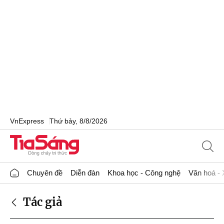
VnExpress
Thứ bảy, 8/8/2026
Chuyên đề
Diễn đàn
Khoa học - Công nghệ
Văn hoá - 
Tác giả