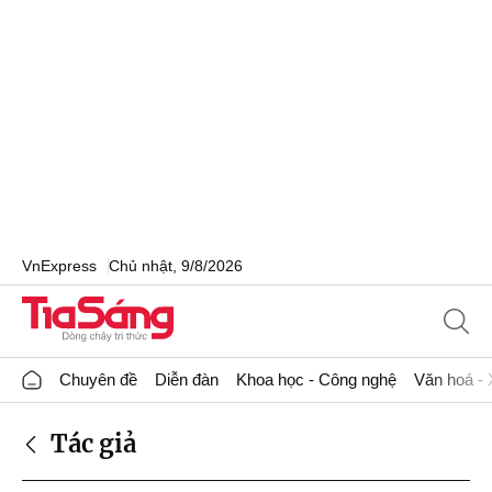
VnExpress
Chủ nhật, 9/8/2026
Chuyên đề
Diễn đàn
Khoa học - Công nghệ
Văn hoá - 
Tác giả