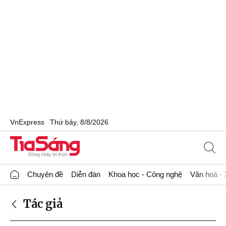
VnExpress
Thứ bảy, 8/8/2026
Chuyên đề
Diễn đàn
Khoa học - Công nghệ
Văn hoá - 
Tác giả